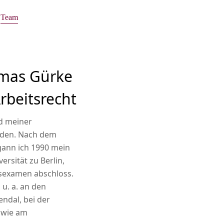
Team
mas Gürke
rbeitsrecht
d meiner
nden. Nach dem
gann ich 1990 mein
rsität zu Berlin,
tsexamen abschloss.
 u. a. an den
ndal, bei der
owie am