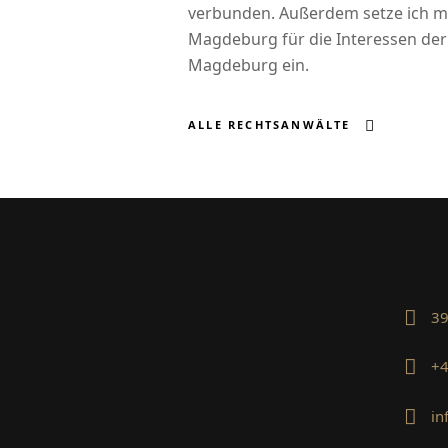
verbunden. Außerdem setze ich mi
Magdeburg für die Interessen der 
Magdeburg ein.
ALLE RECHTSANWÄLTE
39
+4
in