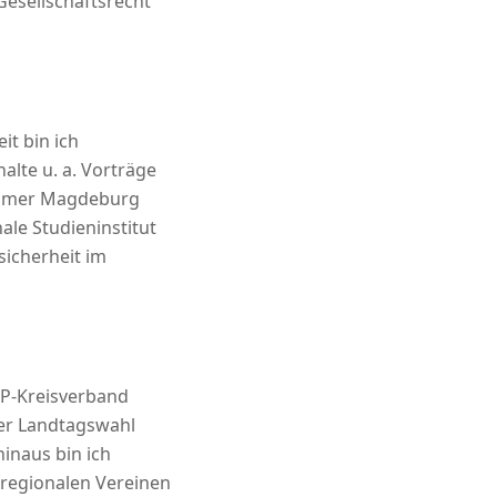
Gesellschaftsrecht
it bin ich
halte u. a. Vorträge
kammer Magdeburg
le Studieninstitut
icherheit im
DP-Kreisverband
er Landtagswahl
hinaus bin ich
 regionalen Vereinen