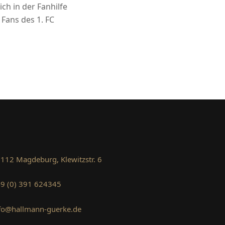
ch in der Fanhilfe
Fans des 1. FC
112 Magdeburg, Klewitzstr. 6
9 (0) 391 624345
fo@hallmann-guerke.de