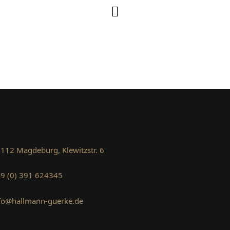
112 Magdeburg, Klewitzstr. 6
9 (0) 391 624345
fo@hallmann-guerke.de